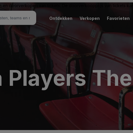
n en doorverkopen van tickets. De doorverkoopprijs van tickets kan 
Ontdekken
Verkopen
Favorieten
 Players The