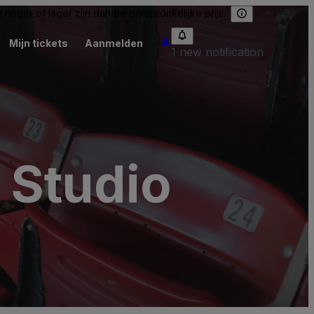
hoger of lager zijn dan de oorspronkelijke prijs.
Mijn tickets
Aanmelden
1 new notification
 Studio