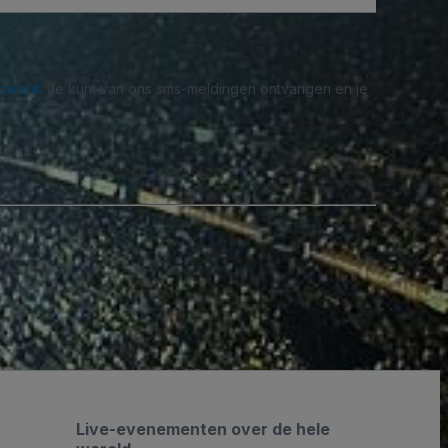
beleid
. Je kunt van ons sms-meldingen ontvangen en je
Live-evenementen over de hele