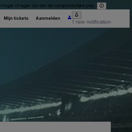
hoger of lager zijn dan de oorspronkelijke prijs.
Mijn tickets
Aanmelden
1 new notification