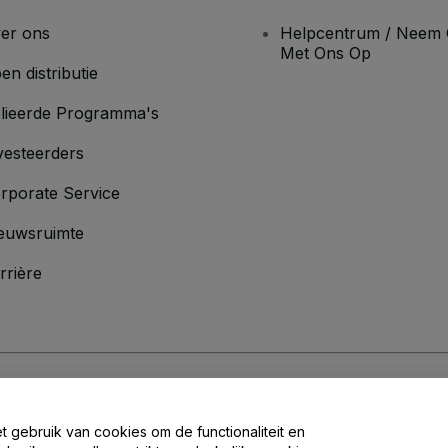
er ons
Helpcentrum / Neem 
Met Ons Op
en distributie
lieerde Programma's
vesteerders
rporate Service
euwsruimte
rrière
oorwaarden
en
Privacybeleid
en het
cookiebeleid
en
privacybeleid voor mo
et gebruik van cookies om de functionaliteit en