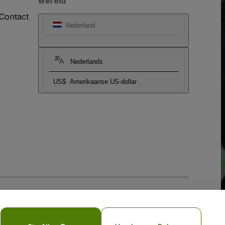
wereld
Contact
Nederland
Nederlands
US$
Amerikaanse US-dollar
biel