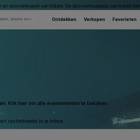
n en doorverkopen van tickets. De doorverkoopprijs van tickets kan 
Ontdekken
Verkopen
Favorieten
en. Klik hier om alle evenementen te bekijken.
n rechtstreeks in je inbox