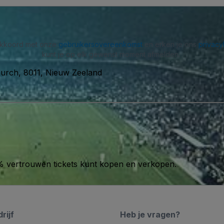
 akkoord met onze
gebruikersovereenkomst
en erken je ons
privacy
kunt je op elk gewenst moment afmelden.
hurch, 8011, Nieuw Zeeland
00% vertrouwen tickets kunt kopen en verkopen.
rijf
Heb je vragen?