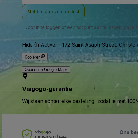
Meld je aan voor de lijst
Door in te loggen of een account aan te maken, ga je
Hide (InActive)
-
172 Saint Asaph Street, Christc
Kopiëren
Openen in Google Maps
Viagogo-garantie
Wij staan achter elke bestelling, zodat je met 1
Ons bed