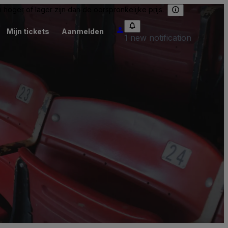
hoger of lager zijn dan de oorspronkelijke prijs.
Mijn tickets
Aanmelden
1 new notification