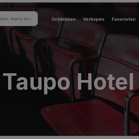
n en doorverkopen van tickets. De doorverkoopprijs van tickets kan 
Ontdekken
Verkopen
Favorieten
 Taupo Hotel