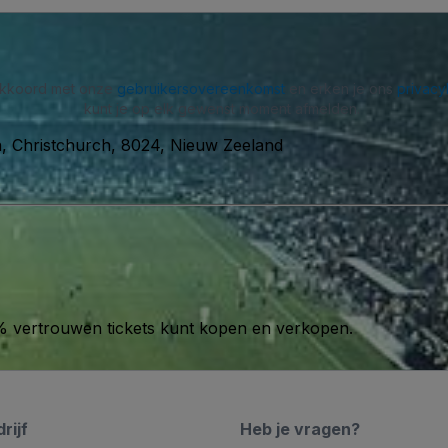
 akkoord met onze
gebruikersovereenkomst
en erken je ons
privacy
kunt je op elk gewenst moment afmelden.
, Christchurch, 8024, Nieuw Zeeland
00% vertrouwen tickets kunt kopen en verkopen.
rijf
Heb je vragen?