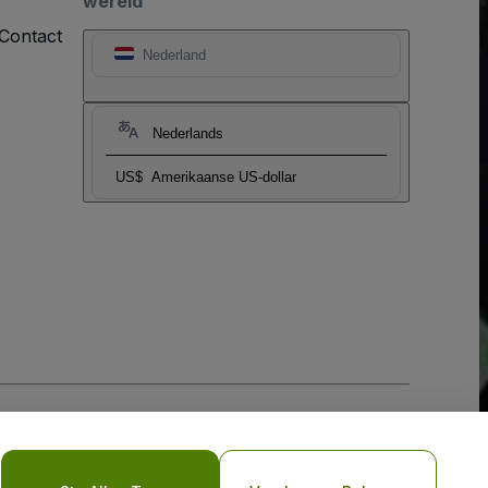
wereld
Contact
Nederland
Nederlands
US$
Amerikaanse US-dollar
biel