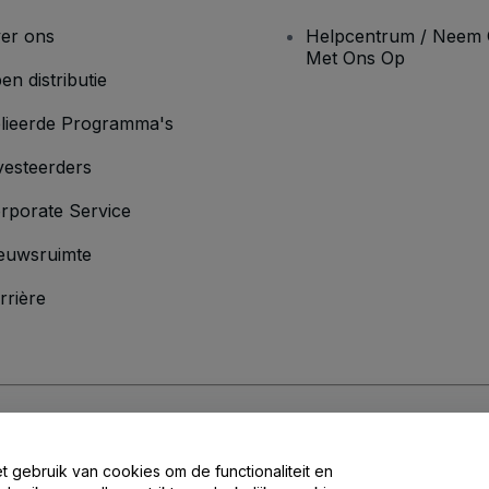
er ons
Helpcentrum / Neem 
Met Ons Op
en distributie
lieerde Programma's
vesteerders
rporate Service
euwsruimte
rrière
oorwaarden
en
Privacybeleid
en het
cookiebeleid
en
privacybeleid voor mo
et gebruik van cookies om de functionaliteit en