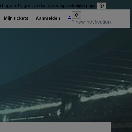
hoger of lager zijn dan de oorspronkelijke prijs.
Mijn tickets
Aanmelden
1 new notification