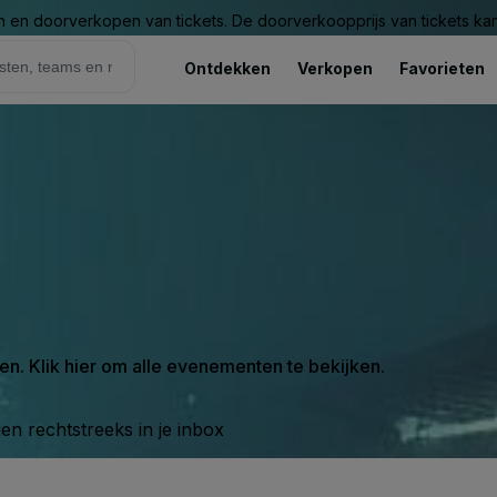
n en doorverkopen van tickets. De doorverkoopprijs van tickets kan 
Ontdekken
Verkopen
Favorieten
en. Klik hier om alle evenementen te bekijken.
n rechtstreeks in je inbox