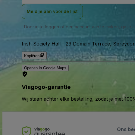
Meld je aan voor de lijst
Door in te loggen of een account aan te maken, ga je
Irish Society Hall
-
29 Domain Terrace, Spreydon
Kopiëren
Openen in Google Maps
Viagogo-garantie
Wij staan achter elke bestelling, zodat je met 1
Ons bed