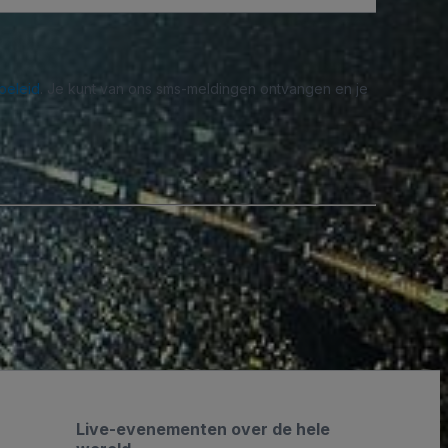
beleid
. Je kunt van ons sms-meldingen ontvangen en je
Live-evenementen over de hele