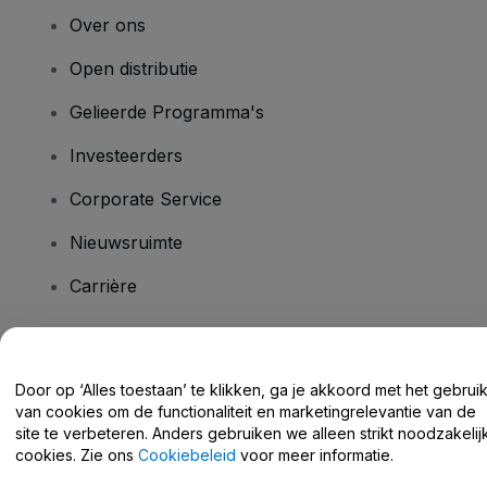
Over ons
Open distributie
Gelieerde Programma's
Investeerders
Corporate Service
Nieuwsruimte
Carrière
Heb je vragen?
Door op ‘Alles toestaan’ te klikken, ga je akkoord met het gebrui
van cookies om de functionaliteit en marketingrelevantie van de
Helpcentrum / Neem Contact Met Ons Op
site te verbeteren. Anders gebruiken we alleen strikt noodzakelij
cookies. Zie ons
Cookiebeleid
voor meer informatie.