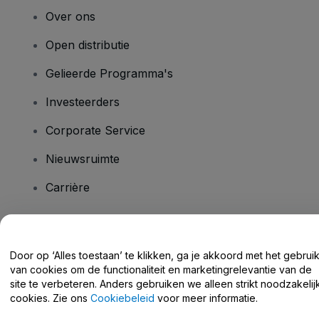
Over ons
Open distributie
Gelieerde Programma's
Investeerders
Corporate Service
Nieuwsruimte
Carrière
Heb je vragen?
Door op ‘Alles toestaan’ te klikken, ga je akkoord met het gebrui
van cookies om de functionaliteit en marketingrelevantie van de
Helpcentrum / Neem Contact Met Ons Op
site te verbeteren. Anders gebruiken we alleen strikt noodzakelij
cookies. Zie ons
Cookiebeleid
voor meer informatie.