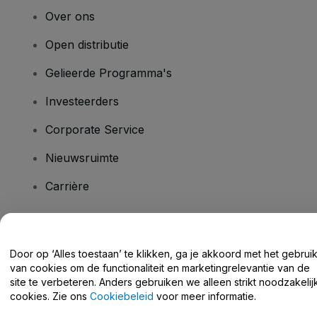
Over ons
Open distributie
Gelieerde Programma's
Investeerders
Corporate Service
Nieuwsruimte
Carrière
Heb je vragen?
Door op ‘Alles toestaan’ te klikken, ga je akkoord met het gebrui
van cookies om de functionaliteit en marketingrelevantie van de
Helpcentrum / Neem Contact Met Ons Op
site te verbeteren. Anders gebruiken we alleen strikt noodzakelij
cookies. Zie ons
Cookiebeleid
voor meer informatie.