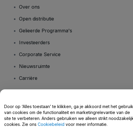
Over ons
Open distributie
Gelieerde Programma's
Investeerders
Corporate Service
Nieuwsruimte
Carrière
Heb je vragen?
Door op ‘Alles toestaan’ te klikken, ga je akkoord met het gebrui
van cookies om de functionaliteit en marketingrelevantie van de
Helpcentrum / Neem Contact Met Ons Op
site te verbeteren. Anders gebruiken we alleen strikt noodzakelij
cookies. Zie ons
Cookiebeleid
voor meer informatie.