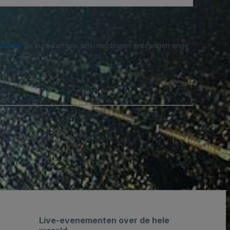
beleid
. Je kunt van ons sms-meldingen ontvangen en je
Live-evenementen over de hele