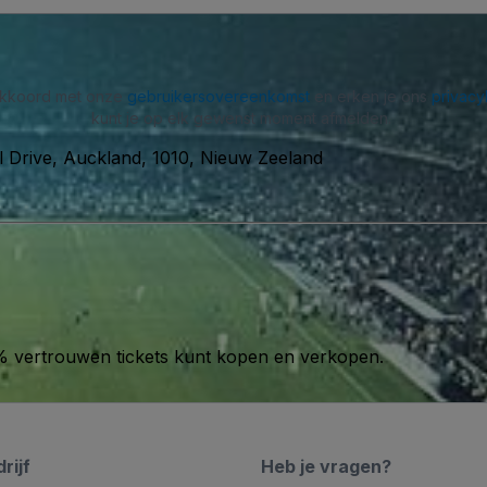
 akkoord met onze
gebruikersovereenkomst
en erken je ons
privacy
kunt je op elk gewenst moment afmelden.
 Drive, Auckland, 1010, Nieuw Zeeland
00% vertrouwen tickets kunt kopen en verkopen.
rijf
Heb je vragen?