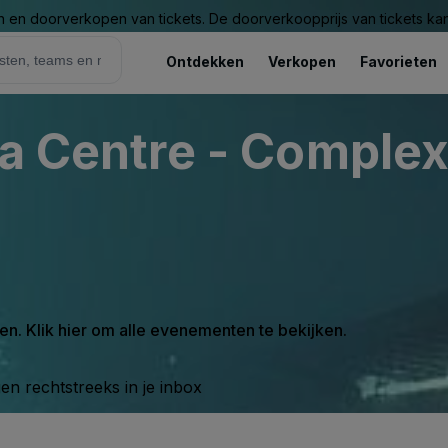
n en doorverkopen van tickets. De doorverkoopprijs van tickets kan 
Ontdekken
Verkopen
Favorieten
ea Centre - Comple
en. Klik hier om alle evenementen te bekijken.
n rechtstreeks in je inbox