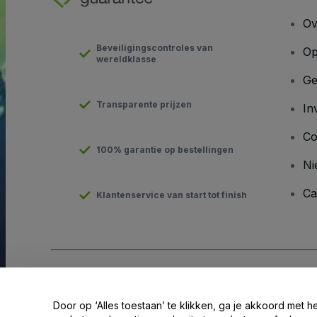
Ov
Beveiligingscontroles van
Op
wereldklasse
Ge
Transparente prijzen
In
Co
100% garantie op bestellingen
Ni
Ca
Klantenservice van start tot finish
Copyright © viagogo GmbH 2026
Bedrijfsgegevens
Door deze website te gebruiken, accepteer je de
Algemene v
Door op ‘Alles toestaan’ te klikken, ga je akkoord met h
Deel mijn persoonsgegevens niet / Uw privacykeuzes