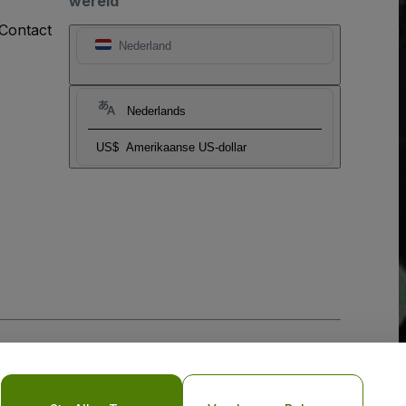
wereld
Contact
Nederland
Nederlands
US$
Amerikaanse US-dollar
biel