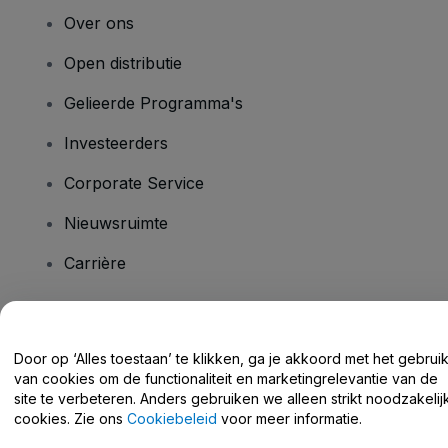
Over ons
Open distributie
Gelieerde Programma's
Investeerders
Corporate Service
Nieuwsruimte
Carrière
Heb je vragen?
Door op ‘Alles toestaan’ te klikken, ga je akkoord met het gebrui
van cookies om de functionaliteit en marketingrelevantie van de
Helpcentrum / Neem Contact Met Ons Op
site te verbeteren. Anders gebruiken we alleen strikt noodzakelij
cookies. Zie ons
Cookiebeleid
voor meer informatie.