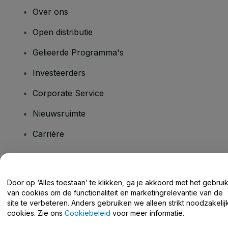
Over ons
Open distributie
Gelieerde Programma's
Investeerders
Corporate Service
Nieuwsruimte
Carrière
Heb je vragen?
Door op ‘Alles toestaan’ te klikken, ga je akkoord met het gebrui
van cookies om de functionaliteit en marketingrelevantie van de
Helpcentrum / Neem Contact Met Ons Op
site te verbeteren. Anders gebruiken we alleen strikt noodzakelij
cookies. Zie ons
Cookiebeleid
voor meer informatie.