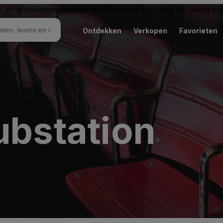
n en doorverkopen van tickets. De doorverkoopprijs van tickets kan 
Ontdekken
Verkopen
Favorieten
ubstation