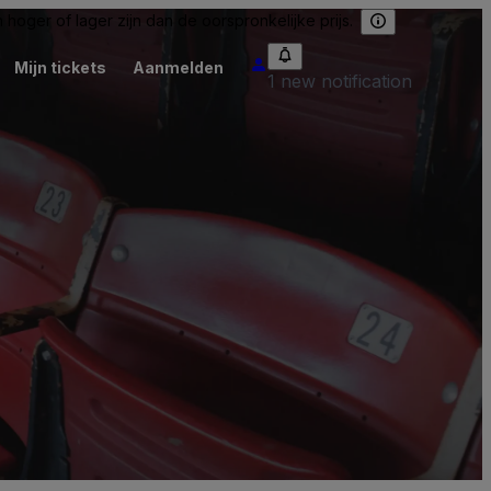
hoger of lager zijn dan de oorspronkelijke prijs.
Mijn tickets
Aanmelden
1 new notification