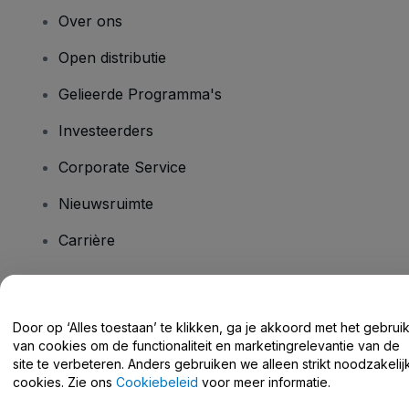
Over ons
Open distributie
Gelieerde Programma's
Investeerders
Corporate Service
Nieuwsruimte
Carrière
Heb je vragen?
Door op ‘Alles toestaan’ te klikken, ga je akkoord met het gebrui
van cookies om de functionaliteit en marketingrelevantie van de
Helpcentrum / Neem Contact Met Ons Op
site te verbeteren. Anders gebruiken we alleen strikt noodzakelij
cookies. Zie ons
Cookiebeleid
voor meer informatie.