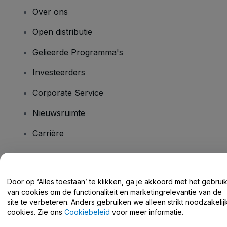
Over ons
Open distributie
Gelieerde Programma's
Investeerders
Corporate Service
Nieuwsruimte
Carrière
Heb je vragen?
Door op ‘Alles toestaan’ te klikken, ga je akkoord met het gebrui
van cookies om de functionaliteit en marketingrelevantie van de
Helpcentrum / Neem Contact Met Ons Op
site te verbeteren. Anders gebruiken we alleen strikt noodzakelij
cookies. Zie ons
Cookiebeleid
voor meer informatie.