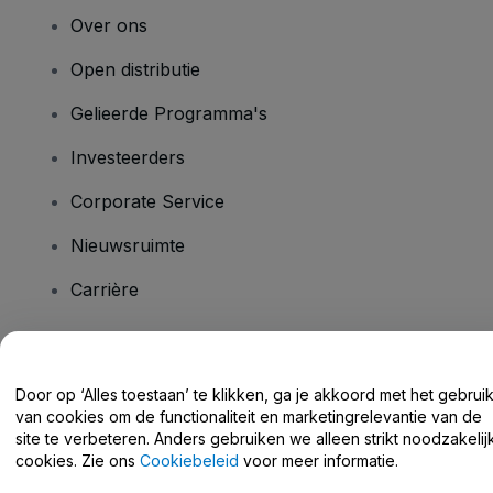
Over ons
Open distributie
Gelieerde Programma's
Investeerders
Corporate Service
Nieuwsruimte
Carrière
Heb je vragen?
Door op ‘Alles toestaan’ te klikken, ga je akkoord met het gebrui
van cookies om de functionaliteit en marketingrelevantie van de
Helpcentrum / Neem Contact Met Ons Op
site te verbeteren. Anders gebruiken we alleen strikt noodzakelij
cookies. Zie ons
Cookiebeleid
voor meer informatie.