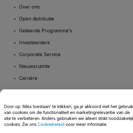
Over ons
Open distributie
Gelieerde Programma's
Investeerders
Corporate Service
Nieuwsruimte
Carrière
Heb je vragen?
Door op ‘Alles toestaan’ te klikken, ga je akkoord met het gebrui
van cookies om de functionaliteit en marketingrelevantie van de
Helpcentrum / Neem Contact Met Ons Op
site te verbeteren. Anders gebruiken we alleen strikt noodzakelij
cookies. Zie ons
Cookiebeleid
voor meer informatie.