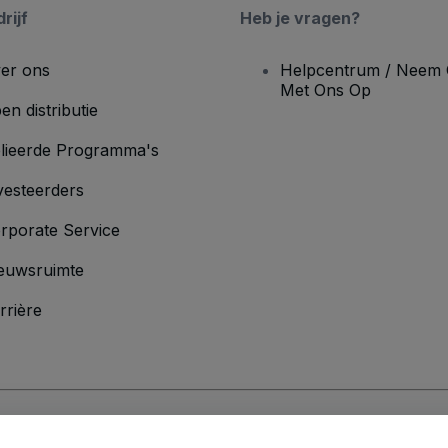
rijf
Heb je vragen?
er ons
Helpcentrum / Neem 
Met Ons Op
en distributie
lieerde Programma's
vesteerders
rporate Service
euwsruimte
rrière