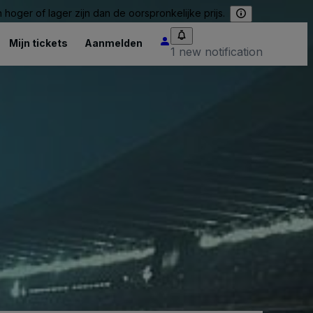
hoger of lager zijn dan de oorspronkelijke prijs.
Mijn tickets
Aanmelden
1 new notification