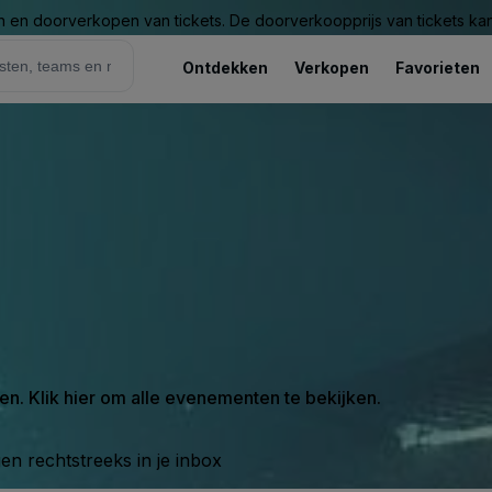
n en doorverkopen van tickets. De doorverkoopprijs van tickets kan 
Ontdekken
Verkopen
Favorieten
en. Klik hier om alle evenementen te bekijken.
n rechtstreeks in je inbox