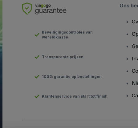
Ons bed
Ov
Beveiligingscontroles van
Op
wereldklasse
Ge
Transparente prijzen
In
Co
100% garantie op bestellingen
Ni
Ca
Klantenservice van start tot finish
Copyright © viagogo GmbH 2026
Bedrijfsgegevens