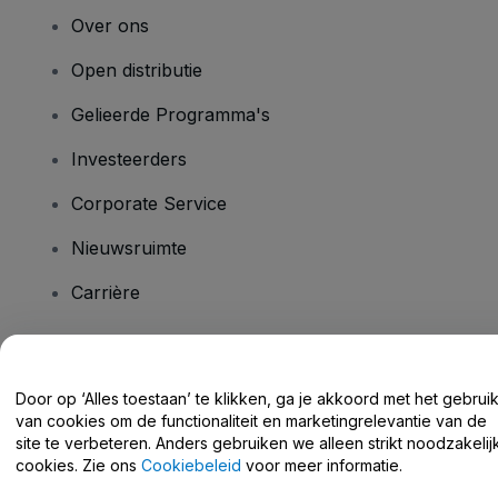
Over ons
Open distributie
Gelieerde Programma's
Investeerders
Corporate Service
Nieuwsruimte
Carrière
Heb je vragen?
Door op ‘Alles toestaan’ te klikken, ga je akkoord met het gebrui
van cookies om de functionaliteit en marketingrelevantie van de
Helpcentrum / Neem Contact Met Ons Op
site te verbeteren. Anders gebruiken we alleen strikt noodzakelij
cookies. Zie ons
Cookiebeleid
voor meer informatie.