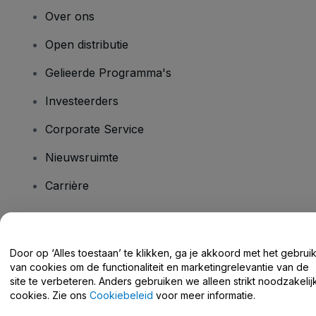
Over ons
Open distributie
Gelieerde Programma's
Investeerders
Corporate Service
Nieuwsruimte
Carrière
Heb je vragen?
Door op ‘Alles toestaan’ te klikken, ga je akkoord met het gebrui
van cookies om de functionaliteit en marketingrelevantie van de
Helpcentrum / Neem Contact Met Ons Op
site te verbeteren. Anders gebruiken we alleen strikt noodzakelij
cookies. Zie ons
Cookiebeleid
voor meer informatie.