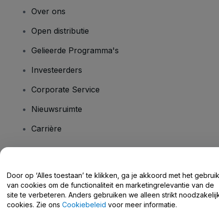
Over ons
Open distributie
Gelieerde Programma's
Investeerders
Corporate Service
Nieuwsruimte
Carrière
Heb je vragen?
Door op ‘Alles toestaan’ te klikken, ga je akkoord met het gebrui
van cookies om de functionaliteit en marketingrelevantie van de
Helpcentrum / Neem Contact Met Ons Op
site te verbeteren. Anders gebruiken we alleen strikt noodzakelij
cookies. Zie ons
Cookiebeleid
voor meer informatie.