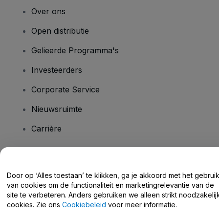
Over ons
Open distributie
Gelieerde Programma's
Investeerders
Corporate Service
Nieuwsruimte
Carrière
Heb je vragen?
Door op ‘Alles toestaan’ te klikken, ga je akkoord met het gebrui
van cookies om de functionaliteit en marketingrelevantie van de
Helpcentrum / Neem Contact Met Ons Op
site te verbeteren. Anders gebruiken we alleen strikt noodzakelij
cookies. Zie ons
Cookiebeleid
voor meer informatie.