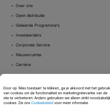
Over ons
Open distributie
Gelieerde Programma's
Investeerders
Corporate Service
Nieuwsruimte
Carrière
Heb je vragen?
Door op ‘Alles toestaan’ te klikken, ga je akkoord met het gebrui
van cookies om de functionaliteit en marketingrelevantie van de
Helpcentrum / Neem Contact Met Ons Op
site te verbeteren. Anders gebruiken we alleen strikt noodzakelij
cookies. Zie ons
Cookiebeleid
voor meer informatie.