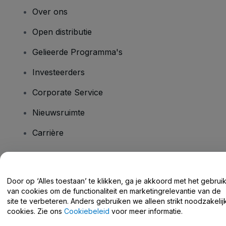
Over ons
Open distributie
Gelieerde Programma's
Investeerders
Corporate Service
Nieuwsruimte
Carrière
Heb je vragen?
Door op ‘Alles toestaan’ te klikken, ga je akkoord met het gebrui
van cookies om de functionaliteit en marketingrelevantie van de
Helpcentrum / Neem Contact Met Ons Op
site te verbeteren. Anders gebruiken we alleen strikt noodzakelij
cookies. Zie ons
Cookiebeleid
voor meer informatie.