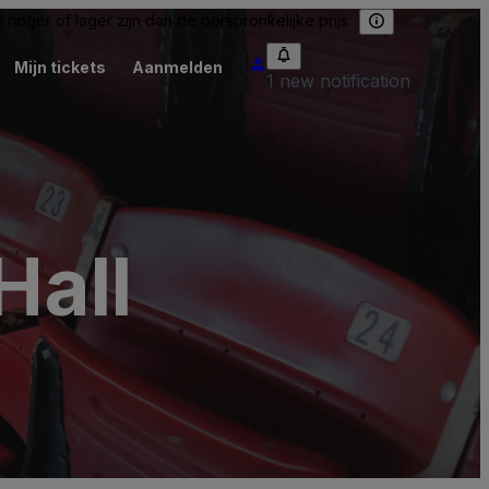
hoger of lager zijn dan de oorspronkelijke prijs.
Mijn tickets
Aanmelden
1 new notification
Hall