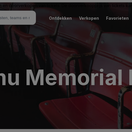
n en doorverkopen van tickets. De doorverkoopprijs van tickets kan 
Ontdekken
Verkopen
Favorieten
u Memorial 