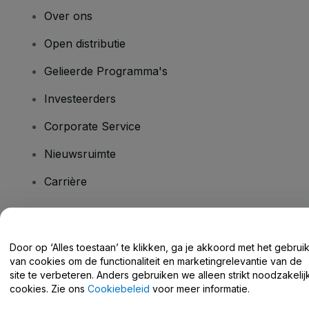
Over ons
Open distributie
Gelieerde Programma's
Investeerders
Corporate Service
Nieuwsruimte
Carrière
Heb je vragen?
Door op ‘Alles toestaan’ te klikken, ga je akkoord met het gebrui
van cookies om de functionaliteit en marketingrelevantie van de
Helpcentrum / Neem Contact Met Ons Op
site te verbeteren. Anders gebruiken we alleen strikt noodzakelij
cookies. Zie ons
Cookiebeleid
voor meer informatie.