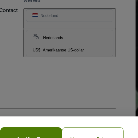
wereld
Contact
Nederland
Nederlands
US$
Amerikaanse US-dollar
biel