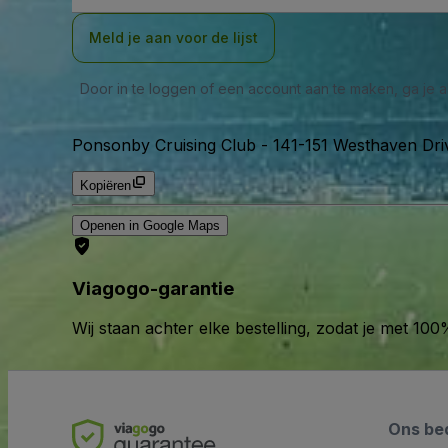
Meld je aan voor de lijst
Door in te loggen of een account aan te maken, ga je
Ponsonby Cruising Club
-
141-151 Westhaven Dri
Kopiëren
Openen in Google Maps
Viagogo-garantie
Wij staan achter elke bestelling, zodat je met 1
Ons bed