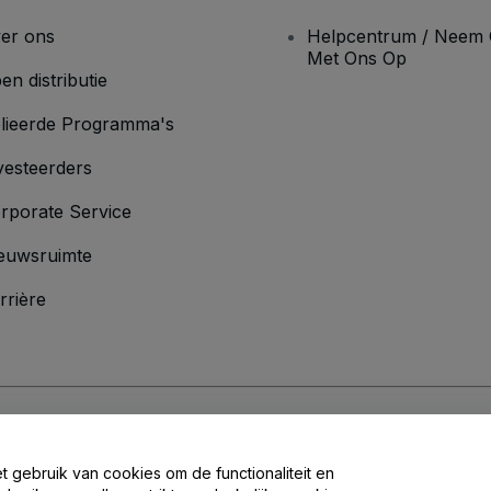
er ons
Helpcentrum / Neem 
Met Ons Op
en distributie
lieerde Programma's
vesteerders
rporate Service
euwsruimte
rrière
oorwaarden
en
Privacybeleid
en het
cookiebeleid
en
privacybeleid voor mo
et gebruik van cookies om de functionaliteit en