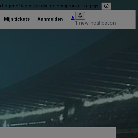
hoger of lager zijn dan de oorspronkelijke prijs.
Mijn tickets
Aanmelden
1 new notification