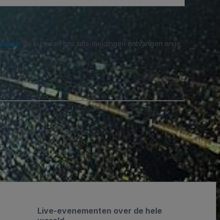
beleid
. Je kunt van ons sms-meldingen ontvangen en je
Live-evenementen over de hele