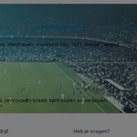
 akkoord met onze
gebruikersovereenkomst
en erken je ons
privacy
kunt je op elk gewenst moment afmelden.
ve, Westhaven, Auckland City, 1001, Nieuw Zeeland
00% vertrouwen tickets kunt kopen en verkopen.
rijf
Heb je vragen?