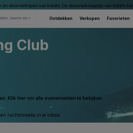
n en doorverkopen van tickets. De doorverkoopprijs van tickets kan 
Ontdekken
Verkopen
Favorieten
ng Club
en. Klik hier om alle evenementen te bekijken.
n rechtstreeks in je inbox