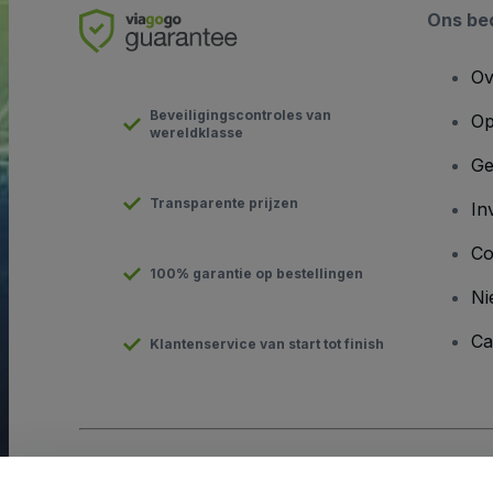
Ons bed
Ov
Beveiligingscontroles van
Op
wereldklasse
Ge
Transparente prijzen
In
Co
100% garantie op bestellingen
Ni
Ca
Klantenservice van start tot finish
Copyright © viagogo GmbH 2026
Bedrijfsgegevens