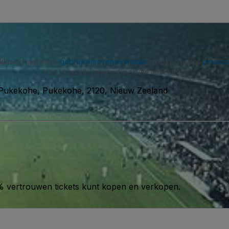
 akkoord met onze
gebruikersovereenkomst
en erken je ons
privacy
kunt je op elk gewenst moment afmelden.
Pukekohe, Pukekohe, 2120, Nieuw Zeeland
00% vertrouwen tickets kunt kopen en verkopen.