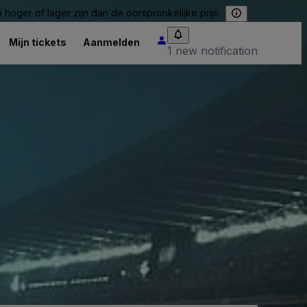
hoger of lager zijn dan de oorspronkelijke prijs.
Mijn tickets
Aanmelden
1 new notification