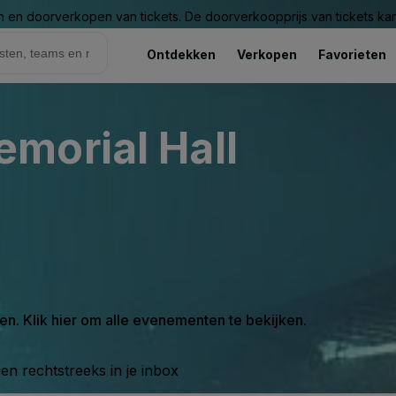
n en doorverkopen van tickets. De doorverkoopprijs van tickets kan 
Ontdekken
Verkopen
Favorieten
morial Hall
en. Klik hier om alle evenementen te bekijken.
n rechtstreeks in je inbox