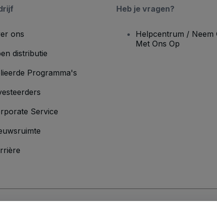
rijf
Heb je vragen?
er ons
Helpcentrum / Neem 
Met Ons Op
en distributie
lieerde Programma's
vesteerders
rporate Service
euwsruimte
rrière