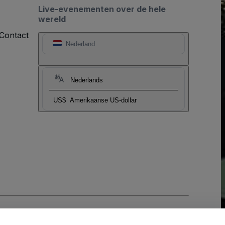
Live-evenementen over de hele
wereld
Contact
Nederland
Nederlands
US$
Amerikaanse US-dollar