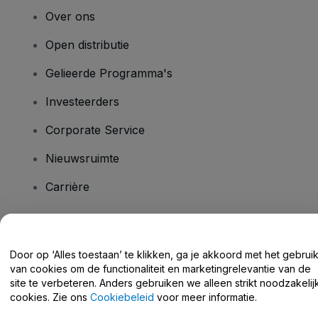
Over ons
Open distributie
Gelieerde Programma's
Investeerders
Corporate Service
Nieuwsruimte
Carrière
Heb je vragen?
Door op ‘Alles toestaan’ te klikken, ga je akkoord met het gebrui
van cookies om de functionaliteit en marketingrelevantie van de
Helpcentrum / Neem Contact Met Ons Op
site te verbeteren. Anders gebruiken we alleen strikt noodzakelij
cookies. Zie ons
Cookiebeleid
voor meer informatie.