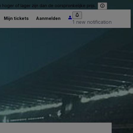
hoger of lager zijn dan de oorspronkelijke prijs.
Mijn tickets
Aanmelden
1 new notification