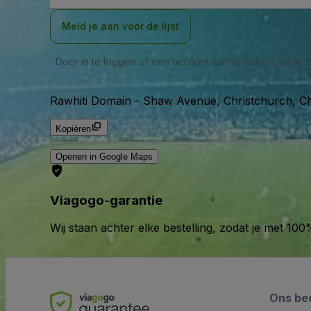
Meld je aan voor de lijst
Door in te loggen of een account aan te maken, ga je
Rawhiti Domain
-
Shaw Avenue, Christchurch, Ch
Kopiëren
Openen in Google Maps
Viagogo-garantie
Wij staan achter elke bestelling, zodat je met 1
Ons bed