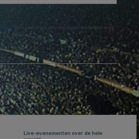
beleid
. Je kunt van ons sms-meldingen ontvangen en je
Live-evenementen over de hele