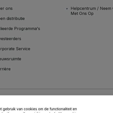
er ons
Helpcentrum / Neem 
Met Ons Op
en distributie
lieerde Programma's
vesteerders
rporate Service
euwsruimte
rrière
oorwaarden
en
Privacybeleid
en het
cookiebeleid
en
privacybeleid voor mo
et gebruik van cookies om de functionaliteit en