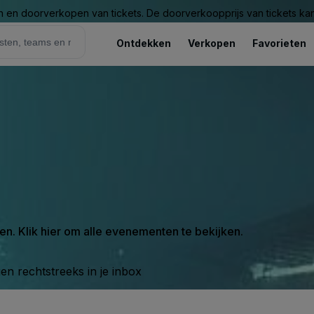
n en doorverkopen van tickets. De doorverkoopprijs van tickets kan 
Ontdekken
Verkopen
Favorieten
en. Klik hier om alle evenementen te bekijken.
n rechtstreeks in je inbox