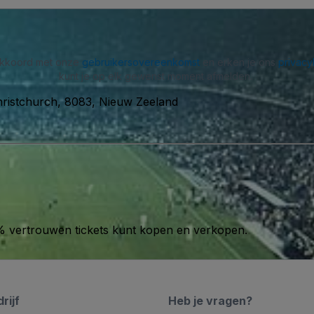
 akkoord met onze
gebruikersovereenkomst
en erken je ons
privacy
kunt je op elk gewenst moment afmelden.
ristchurch, 8083, Nieuw Zeeland
00% vertrouwen tickets kunt kopen en verkopen.
rijf
Heb je vragen?