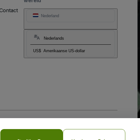
wereld
Contact
Nederland
Nederlands
US$
Amerikaanse US-dollar
biel