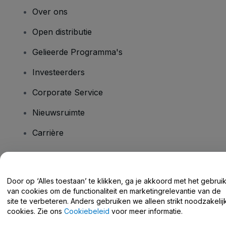
Over ons
Open distributie
Gelieerde Programma's
Investeerders
Corporate Service
Nieuwsruimte
Carrière
Heb je vragen?
Door op ‘Alles toestaan’ te klikken, ga je akkoord met het gebrui
van cookies om de functionaliteit en marketingrelevantie van de
Helpcentrum / Neem Contact Met Ons Op
site te verbeteren. Anders gebruiken we alleen strikt noodzakelij
cookies. Zie ons
Cookiebeleid
voor meer informatie.