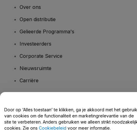
Over ons
Open distributie
Gelieerde Programma's
Investeerders
Corporate Service
Nieuwsruimte
Carrière
Heb je vragen?
Door op ‘Alles toestaan’ te klikken, ga je akkoord met het gebrui
van cookies om de functionaliteit en marketingrelevantie van de
Helpcentrum / Neem Contact Met Ons Op
site te verbeteren. Anders gebruiken we alleen strikt noodzakelij
cookies. Zie ons
Cookiebeleid
voor meer informatie.