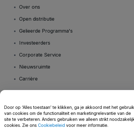
Over ons
Open distributie
Gelieerde Programma's
Investeerders
Corporate Service
Nieuwsruimte
Carrière
Heb je vragen?
Door op ‘Alles toestaan’ te klikken, ga je akkoord met het gebrui
van cookies om de functionaliteit en marketingrelevantie van de
Helpcentrum / Neem Contact Met Ons Op
site te verbeteren. Anders gebruiken we alleen strikt noodzakelij
cookies. Zie ons
Cookiebeleid
voor meer informatie.