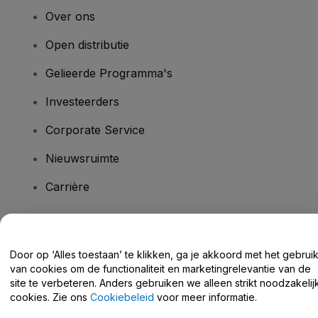
Over ons
Open distributie
Gelieerde Programma's
Investeerders
Corporate Service
Nieuwsruimte
Carrière
Heb je vragen?
Door op ‘Alles toestaan’ te klikken, ga je akkoord met het gebrui
van cookies om de functionaliteit en marketingrelevantie van de
Helpcentrum / Neem Contact Met Ons Op
site te verbeteren. Anders gebruiken we alleen strikt noodzakelij
cookies. Zie ons
Cookiebeleid
voor meer informatie.