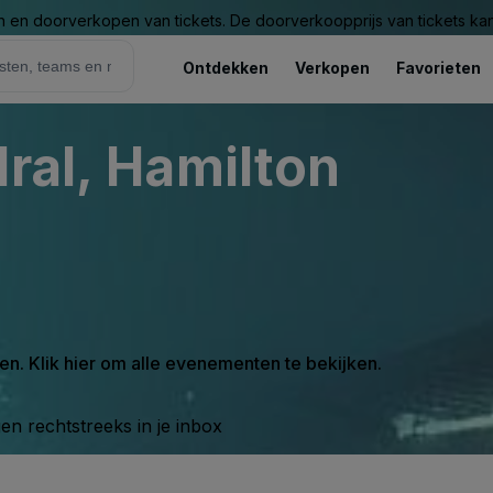
n en doorverkopen van tickets. De doorverkoopprijs van tickets kan 
Ontdekken
Verkopen
Favorieten
dral, Hamilton
en. Klik hier om alle evenementen te bekijken.
n rechtstreeks in je inbox