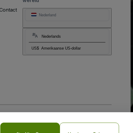
wereld
Contact
Nederland
Nederlands
US$
Amerikaanse US-dollar
biel