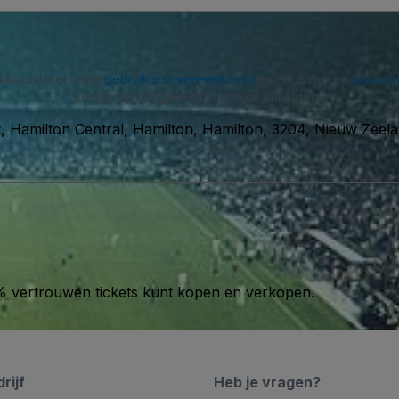
 akkoord met onze
gebruikersovereenkomst
en erken je ons
privacy
kunt je op elk gewenst moment afmelden.
et, Hamilton Central, Hamilton, Hamilton, 3204, Nieuw Zeel
00% vertrouwen tickets kunt kopen en verkopen.
rijf
Heb je vragen?