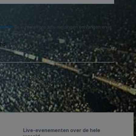
beleid
. Je kunt van ons sms-meldingen ontvangen en je
and
Live-evenementen over de hele