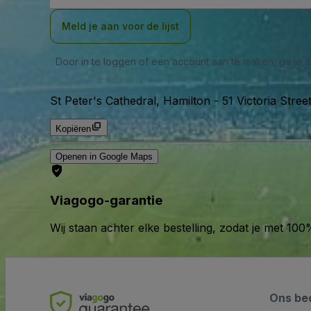
Meld je aan voor de lijst
Door in te loggen of een account aan te maken, ga je
St Peter's Cathedral, Hamilton
-
51 Victoria Stre
Kopiëren
Openen in Google Maps
Viagogo-garantie
Wij staan achter elke bestelling, zodat je met 1
Ons bed