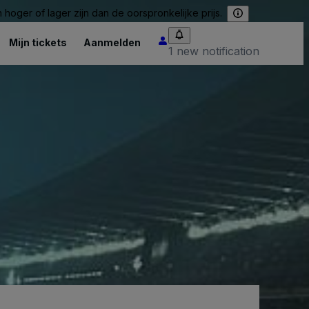
hoger of lager zijn dan de oorspronkelijke prijs.
Mijn tickets
Aanmelden
1 new notification