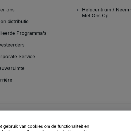
er ons
Helpcentrum / Neem 
Met Ons Op
en distributie
lieerde Programma's
vesteerders
rporate Service
euwsruimte
rrière
oorwaarden
en
Privacybeleid
en het
cookiebeleid
en
privacybeleid voor mo
et gebruik van cookies om de functionaliteit en