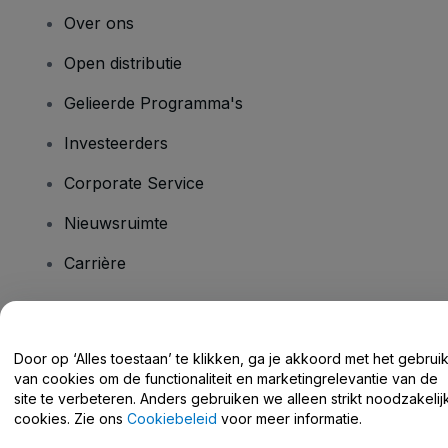
Over ons
Open distributie
Gelieerde Programma's
Investeerders
Corporate Service
Nieuwsruimte
Carrière
Heb je vragen?
Door op ‘Alles toestaan’ te klikken, ga je akkoord met het gebrui
van cookies om de functionaliteit en marketingrelevantie van de
Helpcentrum / Neem Contact Met Ons Op
site te verbeteren. Anders gebruiken we alleen strikt noodzakelij
cookies. Zie ons
Cookiebeleid
voor meer informatie.