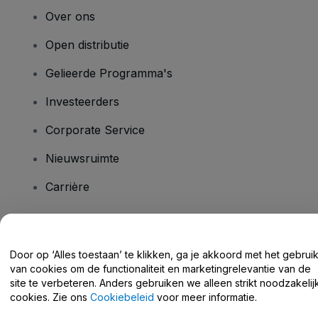
Over ons
Open distributie
Gelieerde Programma's
Investeerders
Corporate Service
Nieuwsruimte
Carrière
Heb je vragen?
Door op ‘Alles toestaan’ te klikken, ga je akkoord met het gebrui
van cookies om de functionaliteit en marketingrelevantie van de
Helpcentrum / Neem Contact Met Ons Op
site te verbeteren. Anders gebruiken we alleen strikt noodzakelij
cookies. Zie ons
Cookiebeleid
voor meer informatie.