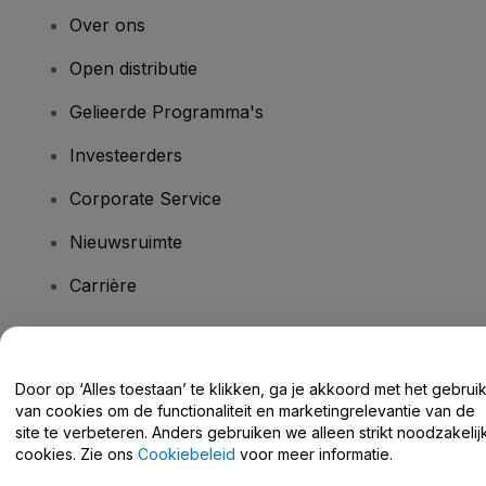
Over ons
Open distributie
Gelieerde Programma's
Investeerders
Corporate Service
Nieuwsruimte
Carrière
Heb je vragen?
Door op ‘Alles toestaan’ te klikken, ga je akkoord met het gebrui
van cookies om de functionaliteit en marketingrelevantie van de
Helpcentrum / Neem Contact Met Ons Op
site te verbeteren. Anders gebruiken we alleen strikt noodzakelij
cookies. Zie ons
Cookiebeleid
voor meer informatie.