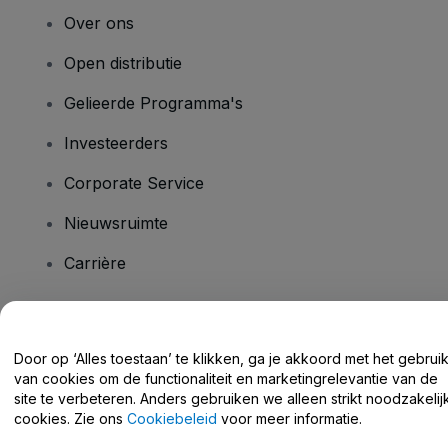
Over ons
Open distributie
Gelieerde Programma's
Investeerders
Corporate Service
Nieuwsruimte
Carrière
Heb je vragen?
Door op ‘Alles toestaan’ te klikken, ga je akkoord met het gebrui
van cookies om de functionaliteit en marketingrelevantie van de
Helpcentrum / Neem Contact Met Ons Op
site te verbeteren. Anders gebruiken we alleen strikt noodzakelij
cookies. Zie ons
Cookiebeleid
voor meer informatie.