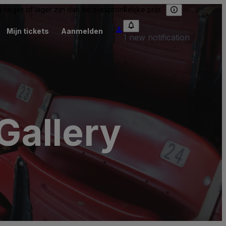
hoger of lager zijn dan de oorspronkelijke prijs.
Mijn tickets
Aanmelden
1 new notification
Gallery