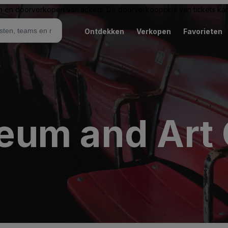
n en doorverkopen van tickets. De doorverkoopprijs van tickets kan 
Ontdekken
Verkopen
Favorieten
um and Art 