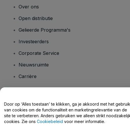
Over ons
Open distributie
Gelieerde Programma's
Investeerders
Corporate Service
Nieuwsruimte
Carrière
Heb je vragen?
Door op ‘Alles toestaan’ te klikken, ga je akkoord met het gebrui
van cookies om de functionaliteit en marketingrelevantie van de
Helpcentrum / Neem Contact Met Ons Op
site te verbeteren. Anders gebruiken we alleen strikt noodzakelij
cookies. Zie ons
Cookiebeleid
voor meer informatie.