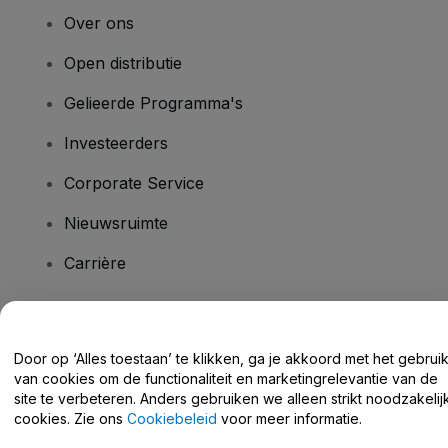
Over ons
Open distributie
Gelieerde Programma's
Investeerders
Corporate Service
Nieuwsruimte
Carrière
Heb je vragen?
Door op ‘Alles toestaan’ te klikken, ga je akkoord met het gebrui
van cookies om de functionaliteit en marketingrelevantie van de
Helpcentrum / Neem Contact Met Ons Op
site te verbeteren. Anders gebruiken we alleen strikt noodzakelij
cookies. Zie ons
Cookiebeleid
voor meer informatie.