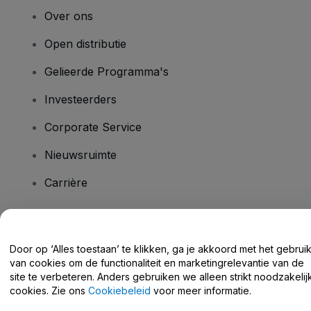
Over ons
Open distributie
Gelieerde Programma's
Investeerders
Corporate Service
Nieuwsruimte
Carrière
Heb je vragen?
Door op ‘Alles toestaan’ te klikken, ga je akkoord met het gebrui
van cookies om de functionaliteit en marketingrelevantie van de
Helpcentrum / Neem Contact Met Ons Op
site te verbeteren. Anders gebruiken we alleen strikt noodzakelij
cookies. Zie ons
Cookiebeleid
voor meer informatie.