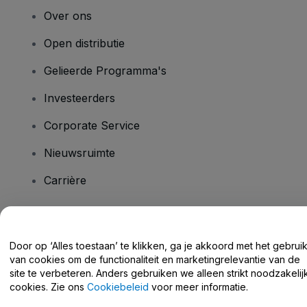
Over ons
Open distributie
Gelieerde Programma's
Investeerders
Corporate Service
Nieuwsruimte
Carrière
Heb je vragen?
Door op ‘Alles toestaan’ te klikken, ga je akkoord met het gebrui
van cookies om de functionaliteit en marketingrelevantie van de
Helpcentrum / Neem Contact Met Ons Op
site te verbeteren. Anders gebruiken we alleen strikt noodzakelij
cookies. Zie ons
Cookiebeleid
voor meer informatie.