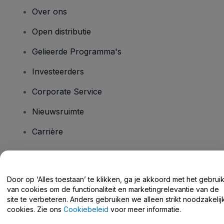
Over ons
Open distributie
Gelieerde Programma's
Investeerders
Corporate Service
Nieuwsruimte
Carrière
Heb je vragen?
Door op ‘Alles toestaan’ te klikken, ga je akkoord met het gebrui
van cookies om de functionaliteit en marketingrelevantie van de
Helpcentrum / Neem Contact Met Ons Op
site te verbeteren. Anders gebruiken we alleen strikt noodzakelij
cookies. Zie ons
Cookiebeleid
voor meer informatie.