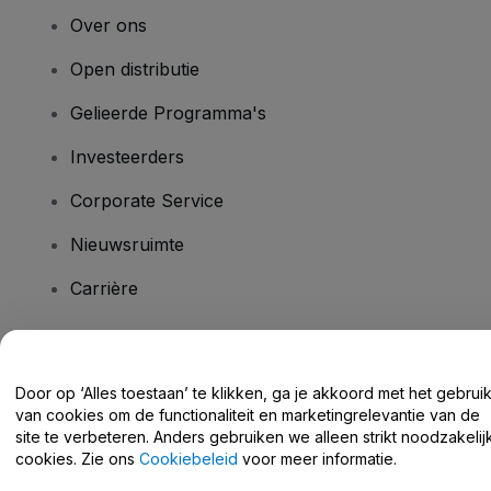
Over ons
Open distributie
Gelieerde Programma's
Investeerders
Corporate Service
Nieuwsruimte
Carrière
Heb je vragen?
Door op ‘Alles toestaan’ te klikken, ga je akkoord met het gebrui
van cookies om de functionaliteit en marketingrelevantie van de
Helpcentrum / Neem Contact Met Ons Op
site te verbeteren. Anders gebruiken we alleen strikt noodzakelij
cookies. Zie ons
Cookiebeleid
voor meer informatie.