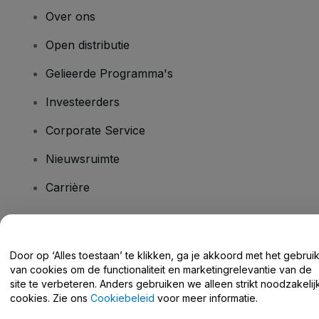
Over ons
Open distributie
Gelieerde Programma's
Investeerders
Corporate Service
Nieuwsruimte
Carrière
Heb je vragen?
Door op ‘Alles toestaan’ te klikken, ga je akkoord met het gebrui
van cookies om de functionaliteit en marketingrelevantie van de
Helpcentrum / Neem Contact Met Ons Op
site te verbeteren. Anders gebruiken we alleen strikt noodzakelij
cookies. Zie ons
Cookiebeleid
voor meer informatie.