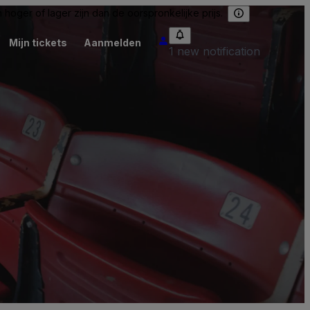
hoger of lager zijn dan de oorspronkelijke prijs.
Mijn tickets
Aanmelden
1 new notification