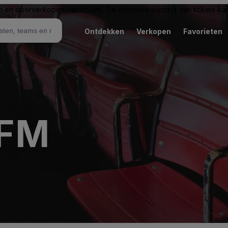
n en doorverkopen van tickets. De doorverkoopprijs van tickets kan 
Ontdekken
Verkopen
Favorieten
 FM