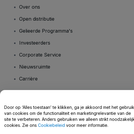
Over ons
Open distributie
Gelieerde Programma's
Investeerders
Corporate Service
Nieuwsruimte
Carrière
Heb je vragen?
Door op ‘Alles toestaan’ te klikken, ga je akkoord met het gebrui
van cookies om de functionaliteit en marketingrelevantie van de
Helpcentrum / Neem Contact Met Ons Op
site te verbeteren. Anders gebruiken we alleen strikt noodzakelij
cookies. Zie ons
Cookiebeleid
voor meer informatie.