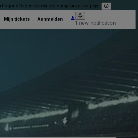
hoger of lager zijn dan de oorspronkelijke prijs.
Mijn tickets
Aanmelden
1 new notification