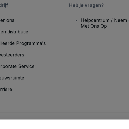
rijf
Heb je vragen?
er ons
Helpcentrum / Neem 
Met Ons Op
en distributie
lieerde Programma's
vesteerders
rporate Service
euwsruimte
rrière