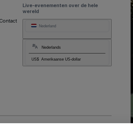
Live-evenementen over de hele
wereld
Contact
Nederland
Nederlands
US$
Amerikaanse US-dollar