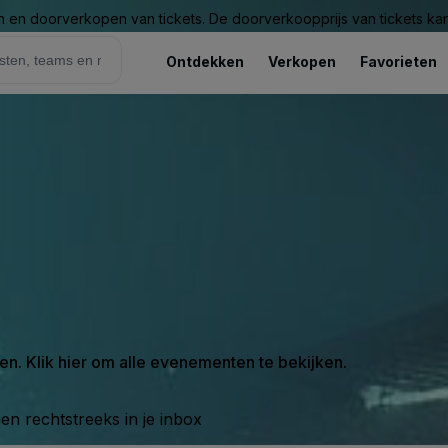
n en doorverkopen van tickets. De doorverkoopprijs van tickets kan 
Ontdekken
Verkopen
Favorieten
en. Klik hier om alle evenementen te bekijken.
n rechtstreeks in je inbox