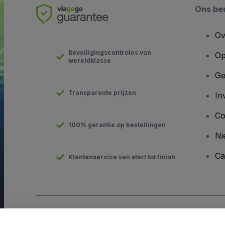
Ons bed
Ov
Beveiligingscontroles van
Op
wereldklasse
Ge
Transparente prijzen
In
Co
100% garantie op bestellingen
Ni
Ca
Klantenservice van start tot finish
Copyright © viagogo GmbH 2026
Bedrijfsgegevens