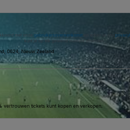
 akkoord met onze
gebruikersovereenkomst
en erken je ons
privacy
kunt je op elk gewenst moment afmelden.
and, 0624, Nieuw Zeeland
00% vertrouwen tickets kunt kopen en verkopen.