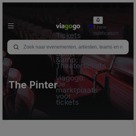
Doorverkooptickets kunnen boven de nominale waarde liggen.
1 new
notification
Tickets
-
Concert,
Sport
&amp;
Theatertickets
|
viagogo:
The Pinter
De
marktplaats
voor
tickets