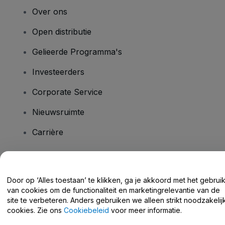
Over ons
Open distributie
Gelieerde Programma's
Investeerders
Corporate Service
Nieuwsruimte
Carrière
Heb je vragen?
Door op ‘Alles toestaan’ te klikken, ga je akkoord met het gebrui
van cookies om de functionaliteit en marketingrelevantie van de
Helpcentrum / Neem Contact Met Ons Op
site te verbeteren. Anders gebruiken we alleen strikt noodzakelij
cookies. Zie ons
Cookiebeleid
voor meer informatie.